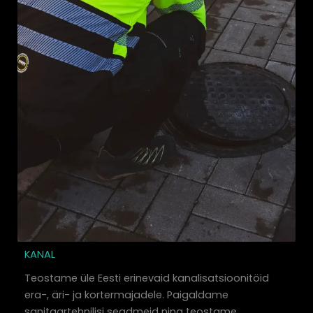
KANAL
Teostame üle Eesti erinevaid kanalisatsioonitöid
era-, äri- ja kortermajadele. Paigaldame
sanitaartehnilisi seadmeid ning teostame