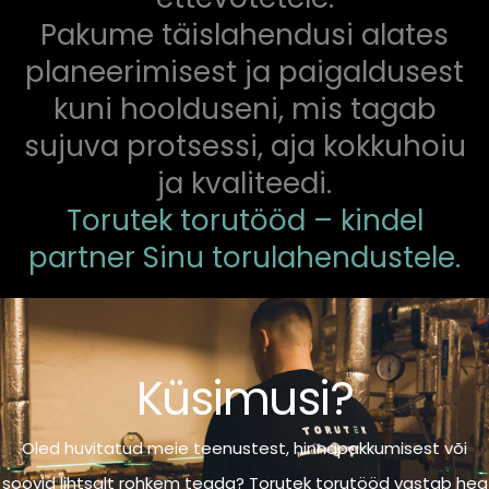
Pakume täislahendusi alates
planeerimisest ja paigaldusest
kuni hoolduseni, mis tagab
sujuva protsessi, aja kokkuhoiu
ja kvaliteedi.
Torutek torutööd – kindel
partner Sinu torulahendustele.
Küsimusi?
Oled huvitatud meie teenustest, hinnapakkumisest või
soovid lihtsalt rohkem teada? Torutek torutööd vastab hea