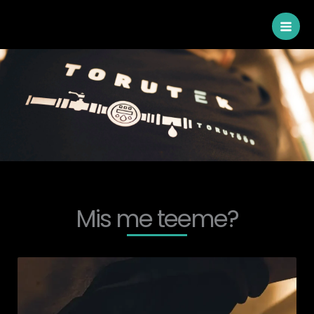
Skip
to
content
Mis me teeme?