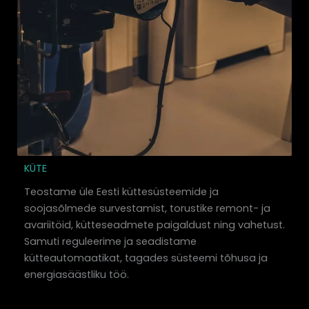
KÜTE
Teostame üle Eesti küttesüsteemide ja
soojasõlmede survestamist, torustike remont- ja
avariitöid, kütteseadmete paigaldust ning vahetust.
Samuti reguleerime ja seadistame
kütteautomaatikat, tagades süsteemi tõhusa ja
energiasäästliku töö.