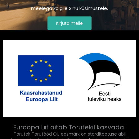
meelega kõigile Sinu küsimustele.
Kirjuta meile
Euroopa Liit aitab Torutekil kasvada!
Torutek Torutööd OÜ eesmärk on starditoetuse abil