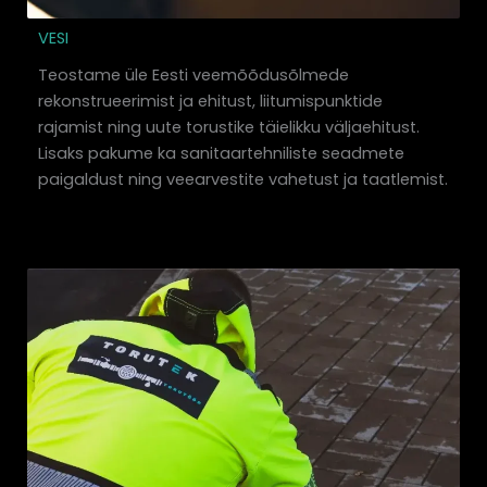
VESI
Teostame üle Eesti veemõõdusõlmede
rekonstrueerimist ja ehitust, liitumispunktide
rajamist ning uute torustike täielikku väljaehitust.
Lisaks pakume ka sanitaartehniliste seadmete
paigaldust ning veearvestite vahetust ja taatlemist.