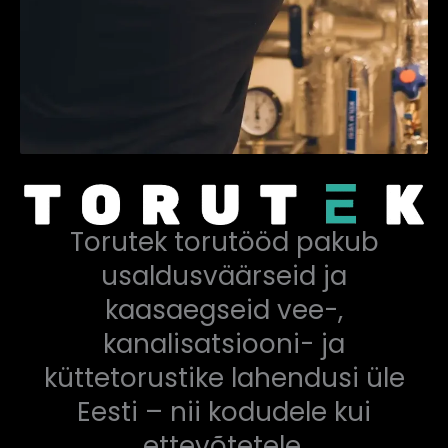
Torutek torutööd pakub
usaldusväärseid ja
kaasaegseid vee-,
kanalisatsiooni- ja
küttetorustike lahendusi üle
Eesti – nii kodudele kui
ettevõtetele.